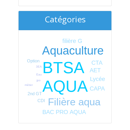
Catégories
filière G
Aquaculture
Option
BTSA
CTA
3EA
AET
Eau
Lycée
AQUA
jpo
métier
CAPA
2nd GT
Filière aqua
CDI
BAC PRO AQUA