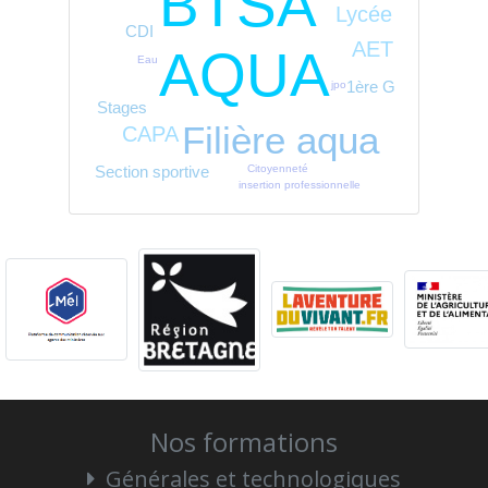
BTSA
Lycée
CDI
AET
AQUA
Eau
1ère G
jpo
Stages
Filière aqua
CAPA
Citoyenneté
Section sportive
insertion professionnelle
Nos formations
Générales et technologiques